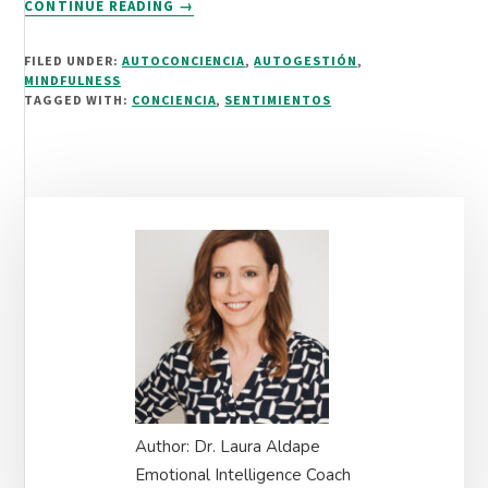
ABOUT
CONTINUE READING
→
CÓMO
SUPERAR
FILED UNDER:
AUTOCONCIENCIA
,
AUTOGESTIÓN
,
EL
MINDFULNESS
MIEDO
TAGGED WITH:
CONCIENCIA
,
SENTIMIENTOS
AL
FRACASO
Primary
Sidebar
Author: Dr. Laura Aldape
Emotional Intelligence Coach