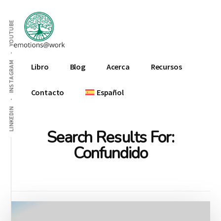
Additional
Skip
Skip
Skip
to
to
to
menu
YOUTUBE
main
primary
footer
content
sidebar
Emotions
INSTAGRAM
Libro
Blog
Acerca
Recursos
At
Work
Contacto
Español
LINKEDIN
Search Results For:
Confundido