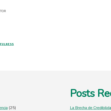
UTOR
FULNESS
Posts Re
encia
(25)
La Brecha de Credibilid