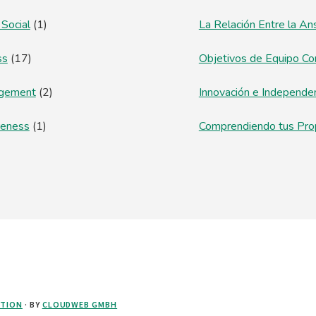
 Social
(1)
La Relación Entre la An
ss
(17)
Objetivos de Equipo Co
agement
(2)
Innovación e Independe
reness
(1)
Comprendiendo tus Pro
CTION
· BY
CLOUDWEB GMBH