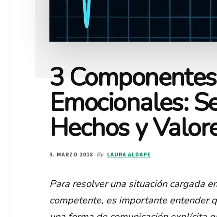
3 Componentes 
Emocionales: Se
Hechos y Valor
3. MARZO 2018
By
LAURA ALDAPE
Para resolver una situación cargada 
competente, es importante entender q
una forma de comunicación explícita q