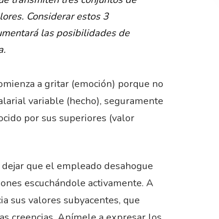
lores. Considerar estos 3
umentará las posibilidades de
a.
omienza a gritar (emoción) porque no
larial variable (hecho), seguramente
ocido por sus superiores (valor
or dejar que el empleado desahogue
iones escuchándole activamente. A
acia sus valores subyacentes, que
as creencias. Anímele a expresar los