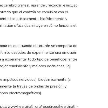
l cerebro craneal, aprender, recordar, e incluso
ostrado que el corazón se comunica con el
mente, bioquímicamente, biofísicamente y
rmación crítica que influye en cómo funciona el
Armour es que cuando el corazón se comporta de
n rítmico después de experimentar una emoción
za a experimentar todo tipo de beneficios, entre
 mejor rendimiento y mejores decisiones [2].
de impulsos nerviosos), bioquímicamente (a
camente (a través de ondas de presión) y
ampos electromagnéticos).
ttps://www.heartmath.org/resources/heartmath-