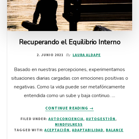
Recuperando el Equilibrio Interno
2. JUNIO 2021
By
LAURA ALDAPE
Basado en nuestras percepciones, experimentamos
situaciones diarias cargadas con emociones positivas o
negativas. Como la vida puede ser metafóricamente
entendida como un sube y baja continuo. …
ABOUT
CONTINUE READING
→
RECUPERANDO
FILED UNDER:
AUTOCONCIENCIA
,
AUTOGESTIÓN
,
EL
MINDFULNESS
EQUILIBRIO
TAGGED WITH:
ACEPTACIÓN
,
ADAPTABILIDAD
,
BALANCE
INTERNO