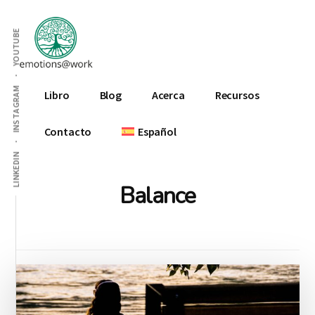
Additional
Skip
Skip
to
to
menu
YOUTUBE
main
footer
content
Emotions
INSTAGRAM
Libro
Blog
Acerca
Recursos
At
Work
Contacto
Español
LINKEDIN
Balance